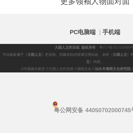
更多领袖人物面对面
PC电脑端
|
手机端
大国人文栏目组 版权所有
粤ICP备2023119600
节目版权属于《
大国人文
》栏目组。转载本站内容请注明出处，未经《
大国人文
》
文
》内容。
©
中国南方航空 ©大国人文栏目组 ©潮风文化 ©
汕头市潮商文化研究院
粤公网安备 44050702000745